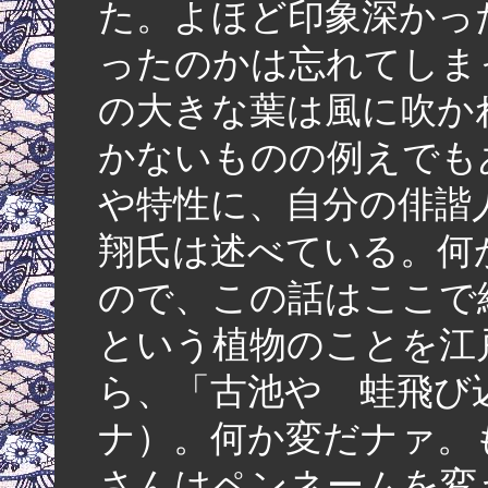
た。よほど印象深かっ
ったのかは忘れてしま
の大きな葉は風に吹か
かないものの例えでも
や特性に、自分の俳諧
翔氏は述べている。何
ので、この話はここで
という植物のことを江
ら、「古池や 蛙飛び
ナ）。何か変だナァ。
さんはペンネームを変