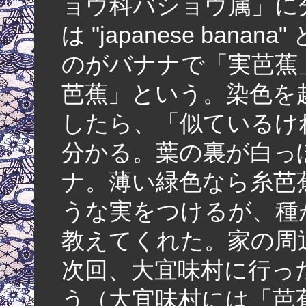
ョウ科バショウ属」に
は "japanese ba
のがバナナで「実芭蕉
芭蕉」という。染色を
したら、「似ているけ
分かる。葉の裏が白っ
ナ。薄い緑色なら糸芭
うな実をつけるが、種
教えてくれた。家の周
次回、大宜味村に行っ
う（大宜味村には「芭