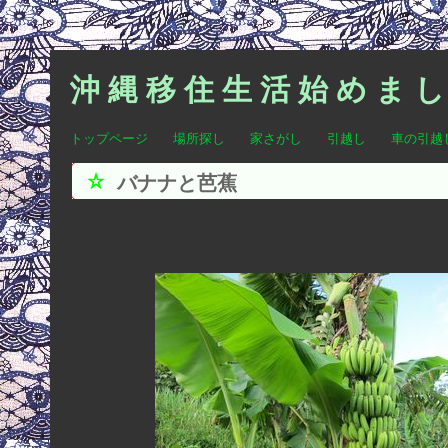
沖 縄 移 住 生 活 始 め ま し
トップページ
場所探し
家さがし
引越し
車の引越
バナナと芭蕉