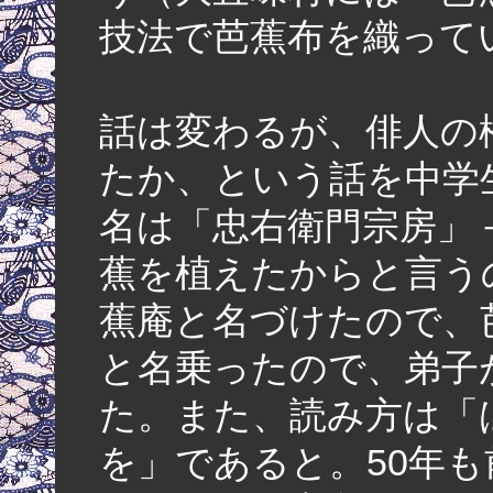
技法で芭蕉布を織って
話は変わるが、俳人の
たか、という話を中学
名は「忠右衛門宗房」－W
蕉を植えたからと言う
蕉庵と名づけたので、
と名乗ったので、弟子
た。また、読み方は「
を」であると。50年