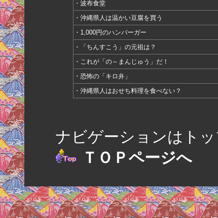
・波布食堂
・沖縄県人は温かい豆腐を買う
・1,000円のハンバーガー
・「ちんすこう」の元祖は？
・これが「の～まんじゅう」だ！
・恐怖の「キロ弁」
・沖縄県人はおせち料理を食べない？
ナビゲーションはトップ
ＴＯＰページへ