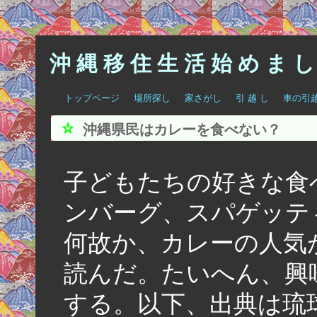
沖 縄 移 住 生 活 始 め ま し
トップページ
場所探し
家さがし
引 越 し
車の引
沖縄県民はカレーを食べない？
子どもたちの好きな食
ンバーグ、スパゲッテ
何故か、カレーの人気
読んだ。たいへん、興
する。以下、出典は琉